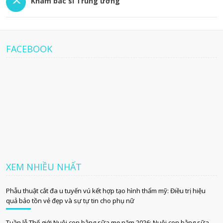
Khám bác sĩ Trung ương
FACEBOOK
XEM NHIỀU NHẤT
Phẫu thuật cắt đa u tuyến vú kết hợp tạo hình thẩm mỹ: Điều trị hiệu
quả bảo tồn vẻ đẹp và sự tự tin cho phụ nữ
Tuần lễ Thế giới Nuôi con bằng sữa mẹ năm 2026: Nuôi con bằng sữa