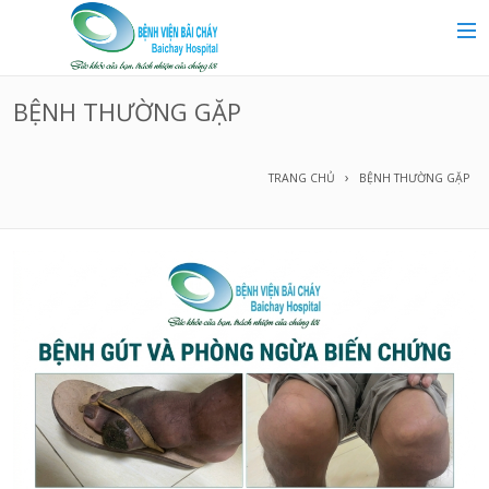
MAIN MENU
Trang chủ
BỆNH THƯỜNG GẶP
Giới thiệu
TRANG CHỦ
BỆNH THƯỜNG GẶP
Chuyên khoa
Tin tức
Dịch vụ y tế
Dành cho khách hàng