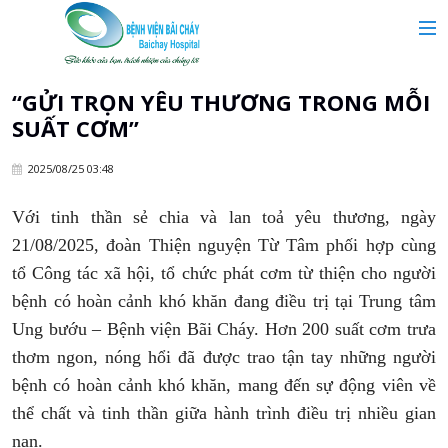
MAIN MENU
Trang chủ
“GỬI TRỌN YÊU THƯƠNG TRONG MỖI
SUẤT CƠM”
Giới thiệu
2025/08/25 03:48
Chuyên khoa
Với tinh thần sẻ chia và lan toả yêu thương, ngày
21/08/2025, đoàn Thiện nguyện Từ Tâm phối hợp cùng
Tin tức
tổ Công tác xã hội, tổ chức phát cơm từ thiện cho người
bệnh có hoàn cảnh khó khăn đang điều trị tại Trung tâm
Dịch vụ y tế
Ung bướu – Bệnh viện Bãi Cháy. Hơn 200 suất cơm trưa
thơm ngon, nóng hổi đã được trao tận tay những người
bệnh có hoàn cảnh khó khăn, mang đến sự động viên về
Dành cho khách hàng
thể chất và tinh thần giữa hành trình điều trị nhiều gian
nan.