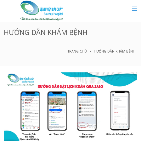
MAIN MENU
Trang chủ
HƯỚNG DẪN KHÁM BỆNH
Giới thiệu
TRANG CHỦ
HƯỚNG DẪN KHÁM BỆNH
Chuyên khoa
Tin tức
Dịch vụ y tế
Dành cho khách hàng