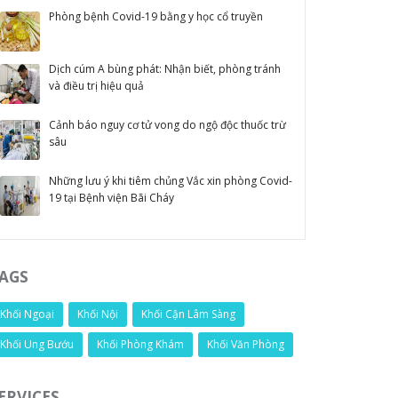
Phòng bệnh Covid-19 bằng y học cổ truyền
Dịch cúm A bùng phát: Nhận biết, phòng tránh
và điều trị hiệu quả
Cảnh báo nguy cơ tử vong do ngộ độc thuốc trừ
sâu
Những lưu ý khi tiêm chủng Vắc xin phòng Covid-
19 tại Bệnh viện Bãi Cháy
AGS
Khối Ngoại
Khối Nội
Khối Cận Lâm Sàng
Khối Ung Bướu
Khối Phòng Khám
Khối Văn Phòng
ERVICES