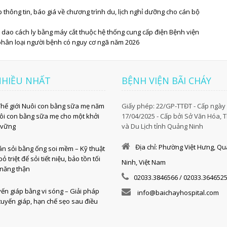
thông tin, báo giá về chương trình du, lịch nghỉ dưỡng cho cán bộ
t dao cách ly bằng máy cắt thuộc hệ thống cung cấp điện Bệnh viện
hân loại người bệnh có nguy cơ ngã năm 2026
NHIỀU NHẤT
BỆNH VIỆN BÃI CHÁY
Thế giới Nuôi con bằng sữa mẹ năm
Giấy phép: 22/GP-TTĐT - Cấp ngày
ôi con bằng sữa mẹ cho một khởi
17/04/2025 - Cấp bởi Sở Văn Hóa, 
 vững
và Du Lịch tỉnh Quảng Ninh
Địa chỉ: Phường Việt Hưng, Q
tán sỏi bằng ống soi mềm – Kỹ thuật
bỏ triệt để sỏi tiết niệu, bảo tồn tối
Ninh, Việt Nam
 năng thận
02033.3846566 / 02033.364652
yến giáp bằng vi sóng – Giải pháp
info@baichayhospital.com
tuyến giáp, hạn chế sẹo sau điều