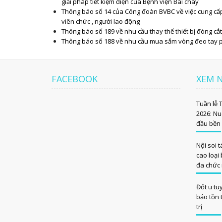
giải pháp tiết kiệm điện của Bệnh viện Bãi cháy
Thông báo số 14 của Công đoàn BVBC về việc cung cấp 
viên chức , người lao động
Thông báo số 189 về nhu cầu thay thế thiết bị đóng cắ
Thông báo số 188 về nhu cầu mua sắm vòng đeo tay p
FACEBOOK
XEM 
Tuần lễ 
2026: Nu
đầu bền
Nội soi 
cao loại 
đa chức
Đốt u tu
bảo tồn 
trị