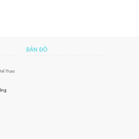
BẢN ĐỒ
Thể Thao
uảng
5