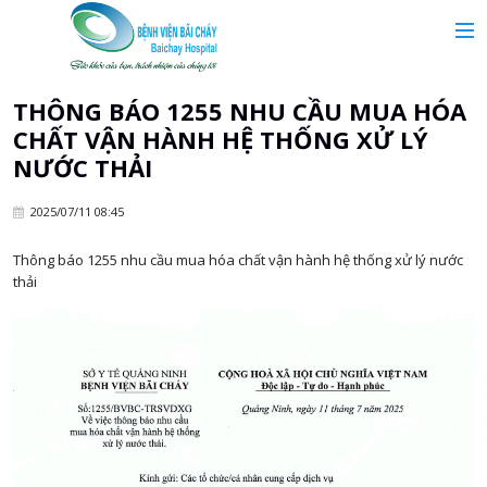
MAIN MENU
Trang chủ
THÔNG BÁO 1255 NHU CẦU MUA HÓA
CHẤT VẬN HÀNH HỆ THỐNG XỬ LÝ
Giới thiệu
NƯỚC THẢI
2025/07/11 08:45
Chuyên khoa
Thông báo 1255 nhu cầu mua hóa chất vận hành hệ thống xử lý nước
thải
Tin tức
Dịch vụ y tế
Dành cho khách hàng