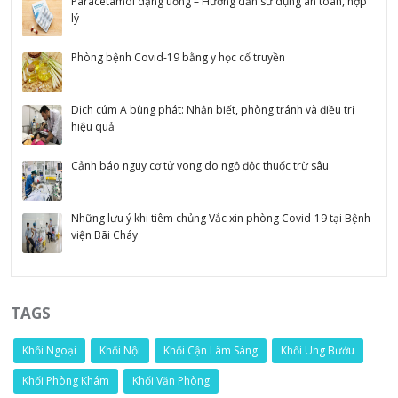
Paracetamol dạng uống – Hướng dẫn sử dụng an toàn, hợp
lý
Phòng bệnh Covid-19 bằng y học cổ truyền
Dịch cúm A bùng phát: Nhận biết, phòng tránh và điều trị
hiệu quả
Cảnh báo nguy cơ tử vong do ngộ độc thuốc trừ sâu
Những lưu ý khi tiêm chủng Vắc xin phòng Covid-19 tại Bệnh
viện Bãi Cháy
TAGS
Khối Ngoại
Khối Nội
Khối Cận Lâm Sàng
Khối Ung Bướu
Khối Phòng Khám
Khối Văn Phòng