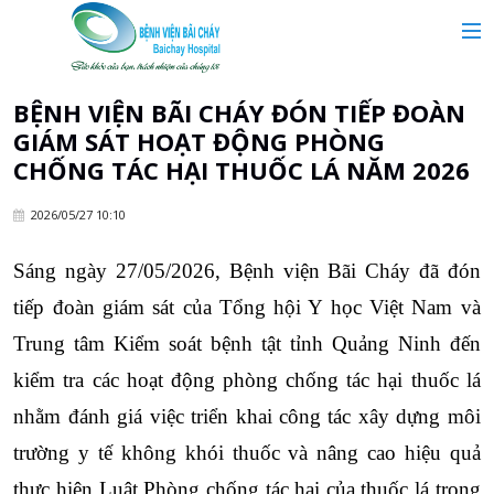
MAIN MENU
Trang chủ
BỆNH VIỆN BÃI CHÁY ĐÓN TIẾP ĐOÀN
GIÁM SÁT HOẠT ĐỘNG PHÒNG
Giới thiệu
CHỐNG TÁC HẠI THUỐC LÁ NĂM 2026
2026/05/27 10:10
Chuyên khoa
Sáng ngày 27/05/2026, Bệnh viện Bãi Cháy đã đón 
Tin tức
tiếp đoàn giám sát của Tổng hội Y học Việt Nam và 
Trung tâm Kiểm soát bệnh tật tỉnh Quảng Ninh đến 
Dịch vụ y tế
kiểm tra các hoạt động phòng chống tác hại thuốc lá 
nhằm đánh giá việc triển khai công tác xây dựng môi 
Dành cho khách hàng
trường y tế không khói thuốc và nâng cao hiệu quả 
thực hiện Luật Phòng chống tác hại của thuốc lá trong 