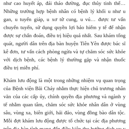
như cao huyết áp, đái tháo đường, đục thủy tinh thể…
Những trường hợp bệnh nhân có bệnh lý khối u như u
gan, u tuyến giáp, u xơ tử cung, u vú… được tư vấn
chuyển tuyến, sử dụng quyền lợi bảo hiểm y tế để nhận
được sự chẩn đoán, điều trị hiệu quả nhất. Sau khám tổng
quát, người dân trên địa bàn huyện Tiên Yên được bác sĩ
kê đơn, tư vấn cách phòng ngừa và tự chăm sóc sức khỏe
với dịch bệnh, các bệnh lý thường gặp và nhận thuốc
điều trị miễn phí.
Khám lưu động là một trong những nhiệm vụ quan trọng
của Bệnh viện Bãi Cháy nhằm thực hiện chủ trương nhân
văn của các cấp ủy, chính quyền địa phương và ngành y
tế nhằm quan tâm, chăm sóc sức khỏe nhân dân ở vùng
sâu, vùng xa, biên giới, hải đảo, vùng đồng bào dân tộc.
Mỗi đợt khám lưu động được tổ chức tại các địa phương
trên địa bàn tỉnh mang đến điều kiện thụ hưởng dịch vụ y