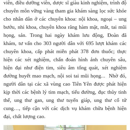
viên, điều dưỡng viên, dược sĩ giàu kinh nghiệm, trình độ
chuyên môn vững vàng tham gia khám sàng lọc sức khỏe
cho nhân dân ở các chuyên khoa: nội khoa, ngoại – ung
bướu, nhi khoa, chuyên khoa răng hàm mặt, mắt, tai mũi
họng, sản. Trong hai ngày khám lưu động, Đoàn đã
khám, tư vấn cho 303 người dân với 695 lượt khám các
chuyên khoa, cấp phát miễn phát 378 đơn thuốc; thực
hiện các xét nghiệm, chẩn đoán hình ảnh chuyên sâu,
hiện đại như điện tim, siêu âm tổng quát, xét nghiệm
đường huyết mao mạch, nội soi tai mũi họng... Nhờ đó,
người dân tại các xã vùng cao Tiên Yên được phát hiện
kịp thời các bệnh lý tim mạch, tiểu đường, đục thủy tinh
thể, ung thư gan, ung thư tuyến giáp, ung thư cổ tử
cung…, tiếp cận với các dịch vụ khám chữa bệnh hiện
đại, chất lượng cao.