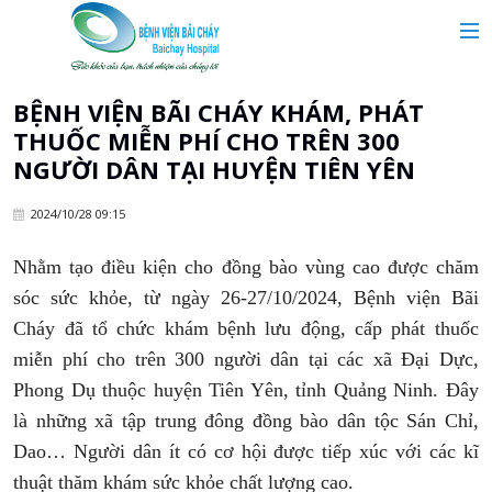
MAIN MENU
Trang chủ
BỆNH VIỆN BÃI CHÁY KHÁM, PHÁT
THUỐC MIỄN PHÍ CHO TRÊN 300
Giới thiệu
NGƯỜI DÂN TẠI HUYỆN TIÊN YÊN
2024/10/28 09:15
Chuyên khoa
Nhằm tạo điều kiện cho đồng bào vùng cao được chăm
Tin tức
sóc sức khỏe, từ ngày 26-27/10/2024, Bệnh viện Bãi
Cháy đã tổ chức khám bệnh lưu động, cấp phát thuốc
Dịch vụ y tế
miễn phí cho trên 300 người dân tại các xã Đại Dực,
Phong Dụ thuộc huyện Tiên Yên, tỉnh Quảng Ninh. Đây
là những xã tập trung đông đồng bào dân tộc Sán Chỉ,
Dành cho khách hàng
Dao… Người dân ít có cơ hội được tiếp xúc với các kĩ
thuật thăm khám sức khỏe chất lượng cao.